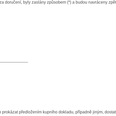
i za doručení, byly zaslány způsobem (*) a budou navráceny zp
_____________
nen prokázat předložením kupního dokladu, případně jiným, do