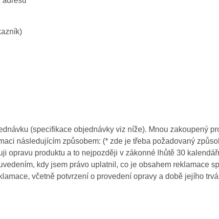
u adresu
kazník)
jednávku (specifikace objednávky viz níže). Mnou zakoupený prod
amaci následujícím způsobem: (* zde je třeba požadovaný způsob
duji opravu produktu a to nejpozději v zákonné lhůtě 30 kalend
 uvedením, kdy jsem právo uplatnil, co je obsahem reklamace 
lamace, včetně potvrzení o provedení opravy a době jejího trván