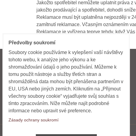
Jakožto spotřebitel nemůžete uplatnit práva z v
jakožto prodávající a spotřebitel, dohodli sn
Reklamace musí být uplatněna nejpozději v 24m
zamítnutí reklamace. Včasným oznámením vady 
Reklamace je vyřízena teprve tehdy, když Vás
smlouvy odstoupit.
Předvolby soukromí
Soubory cookie používáme k vylepšení vaší návštěvy
tohoto webu, k analýze jeho výkonu a ke
INFORMACE
NAVIGACE
shromažďování údajů o jeho používání. Můžeme k
tomu použít nástroje a služby třetích stran a
Obchodní podmínky
Home
shromážděná data mohou být přenášena partnerům v
Doprava a platba
Novinky
EU, USA nebo jiných zemích. Kliknutím na „Přijmout
všechny soubory cookie“ vyjadřujete svůj souhlas s
Kontakt
E-shop
tímto zpracováním. Níže můžete najít podrobné
informace nebo upravit své preference.
Zásady ochrany soukromí