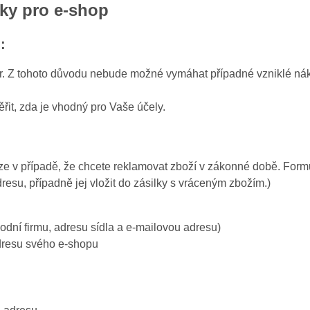
ky pro e-shop
:
zor. Z tohoto důvodu nebude možné vymáhat případné vzniklé ná
řit, zda je vhodný pro Vaše účely.
uze v případě, že chcete reklamovat zboží v zákonné době. Formu
su, případně jej vložit do zásilky s vráceným zbožím.)
dní firmu, adresu sídla a e-mailovou adresu)
dresu svého e-shopu