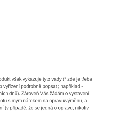
ukt však vykazuje tyto vady (* zde je třeba
 vyřízení podrobně popsat ; například -
ářních dnů). Zároveň Vás žádám o vystavení
spolu s mým nárokem na opravu/výměnu, a
í (v případě, že se jedná o opravu, nikoliv