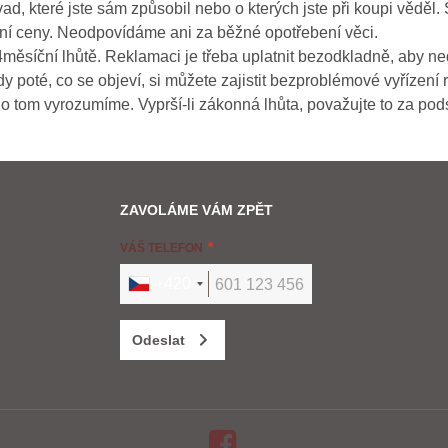
ad, které jste sám způsobil nebo o kterých jste při koupi věděl. 
ížení ceny. Neodpovídáme ani za běžné opotřebení věci.
ěsíční lhůtě. Reklamaci je třeba uplatnit bezodkladně, aby ned
poté, co se objeví, si můžete zajistit bezproblémové vyřízení 
 o tom vyrozumíme. Vyprší-li zákonná lhůta, považujte to za po
ZAVOLÁME VÁM ZPĚT
VÁŠ TELEFON
+420
Odeslat