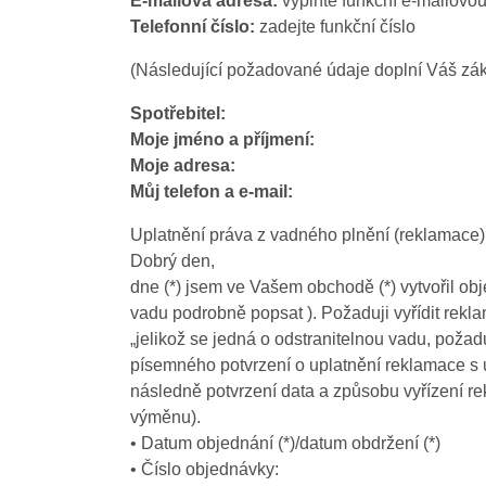
E-mailová adresa:
vyplňte funkční e-mailovo
Telefonní číslo:
zadejte funkční číslo
(Následující požadované údaje doplní Váš zá
Spotřebitel:
Moje jméno a příjmení:
Moje adresa:
Můj telefon a e-mail:
Uplatnění práva z vadného plnění (reklamace)
Dobrý den,
dne (*) jsem ve Vašem obchodě (*) vytvořil ob
vadu podrobně popsat ). Požaduji vyřídit rekl
„jelikož se jedná o odstranitelnou vadu, poža
písemného potvrzení o uplatnění reklamace s
následně potvrzení data a způsobu vyřízení rek
výměnu).
• Datum objednání (*)/datum obdržení (*)
• Číslo objednávky: