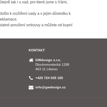
Stejně tak i u vad, pro které jsme s Vámi,
ošlo k rozšíření vady a v jejím důsledku k
reklamace.
dstatné porušení smlouvy a můžete od kupní
KONTAKT
GWdesign s.r.o.
Dlouhomostecká 1288
463 11 Liberec
+420 724 035 165
info@gwdesign.cz