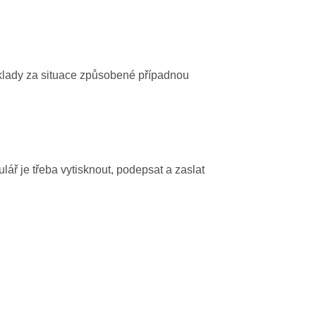
klady za situace způsobené případnou
lář je třeba vytisknout, podepsat a zaslat