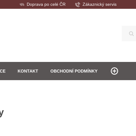
Doprava po celé ČR
Zákaznický servis
Hl
ACE
KONTAKT
OBCHODNÍ PODMÍNKY
y