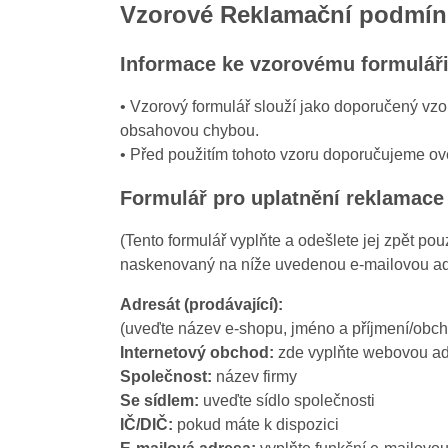
Vzorové Reklamační podmín
Informace ke vzorovému formuláři
• Vzorový formulář slouží jako doporučený v
obsahovou chybou.
• Před použitím tohoto vzoru doporučujeme ově
Formulář pro uplatnění reklamace
(Tento formulář vyplňte a odešlete jej zpět po
naskenovaný na níže uvedenou e-mailovou adre
Adresát (prodávající):
(uveďte název e-shopu, jméno a příjmení/obcho
Internetový obchod:
zde vyplňte webovou a
Společnost:
název firmy
Se sídlem:
uveďte sídlo společnosti
IČ/DIČ:
pokud máte k dispozici