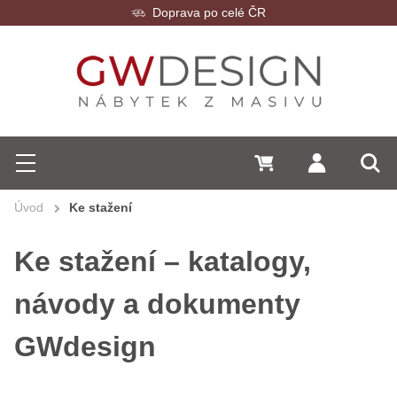
Doprava po celé ČR
Hledat
0 Kč
Přihlásit se
Menu
Vyh
Úvod
Ke stažení
Ke stažení – katalogy,
návody a dokumenty
GWdesign