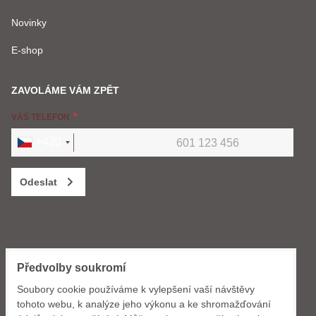
Novinky
E-shop
ZAVOLÁME VÁM ZPĚT
VÁŠ TELEFON
+420
Odeslat
KONTAKT
Předvolby soukromí
GWdesign s.r.o.
Soubory cookie používáme k vylepšení vaší návštěvy
Dlouhomostecká 1288
tohoto webu, k analýze jeho výkonu a ke shromažďování
463 11 Liberec