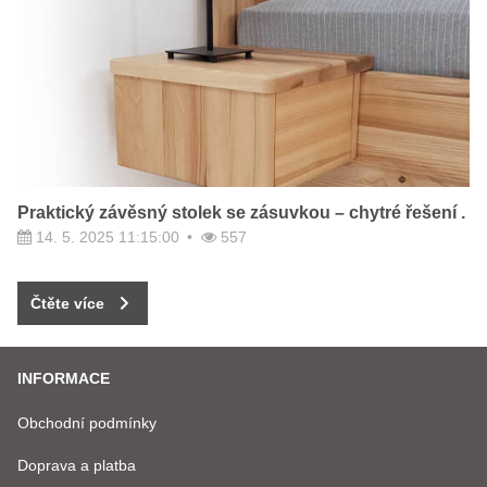
Praktický závěsný stolek se zásuvkou – chytré řešení .
14. 5. 2025 11:15:00
557
Čtěte více
INFORMACE
Obchodní podmínky
Doprava a platba