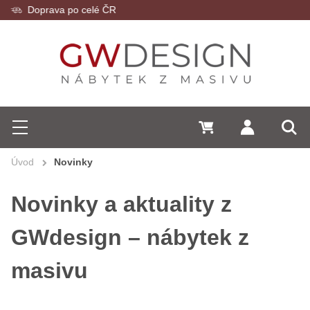
Zákaznický servis
Hledat
0 Kč
Přihlásit se
Menu
Vyh
Úvod
Novinky
Novinky a aktuality z
GWdesign – nábytek z
masivu