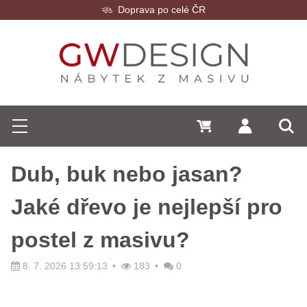
Doprava po celé ČR
Hledat
0 Kč
Přihlásit se
Menu
Vyh
Dub, buk nebo jasan?
Jaké dřevo je nejlepší pro
postel z masivu?
8. 7. 2026 13:59:13
183
0