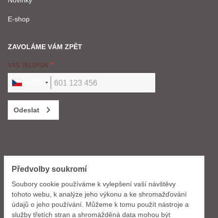
Novinky
E-shop
ZAVOLÁME VÁM ZPĚT
VÁŠ TELEFON
+420
Odeslat
KONTAKT
Předvolby soukromí
GWdesign s.r.o.
Soubory cookie používáme k vylepšení vaší návštěvy
Dlouhomostecká 1288
tohoto webu, k analýze jeho výkonu a ke shromažďování
463 11 Liberec
údajů o jeho používání. Můžeme k tomu použít nástroje a
služby třetích stran a shromážděná data mohou být
+420 724 035 165