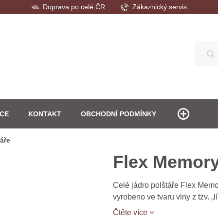
Doprava po celé ČR
Zákaznický servis
Hl
ACE
KONTAKT
OBCHODNÍ PODMÍNKY
áře
Flex Memor
Celé jádro polštáře Flex Memo
vyrobeno ve tvaru vlny z tzv. „
Čtěte více