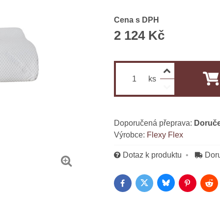
Cena s DPH
2 124 Kč
ks
Doruče
Výrobce:
Flexy Flex
Dotaz k produktu
Dor
Bluesky
Twitter
Facebook
Pinterest
Red