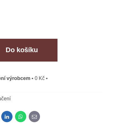
Do košíku
ní výrobcem
•
0 Kč
•
učení
dit
LinkedIn
WhatsApp
E-mail