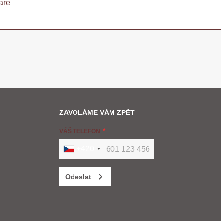
áře
ZAVOLÁME VÁM ZPĚT
VÁŠ TELEFON
+420
Odeslat