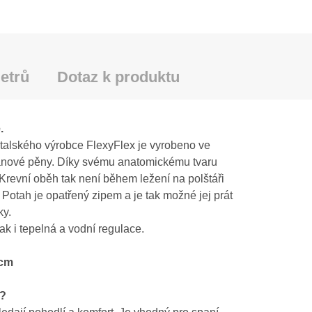
etrů
Dotaz k produktu
.
italského výrobce FlexyFlex je vyrobeno ve
retanové pěny. Díky svému anatomickému tvaru
. Krevní oběh tak není během ležení na polštáři
Potah je opatřený zipem a je tak možné jej prát
ky.
tak i tepelná a vodní regulace.
 cm
n?