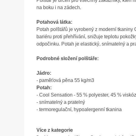
Polštář je určen pro všechny zákazníky, kteří h
na boku i na zádech.
Potahová látka:
Potah polštářů je vyrobený z moderní tkaniny 
bariéru proti přehřívání, snižuje teplotu pokož
odpočinku. Potah je elastický, snímatelný a pr
Podrobné složení polštáře:
Jádro:
- paměťová pěna 55 kg/m3
Potah:
- Cool Sensation - 55 % polyester, 45 % viskó
- snímatelný a pratelný
- termoregulační, hypoalergenní tkanina
Více z kategorie