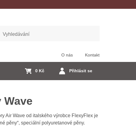
edat
O nás
Kontakt
0 Kč
Přihlásit se
y Wave
ry Air Wave od italského výrobce FlexyFlex je
líné pěny“, speciální polyuretanové pěny.