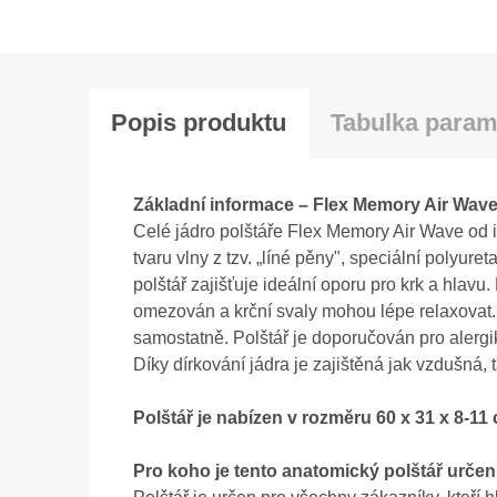
Popis produktu
Tabulka param
Základní informace – Flex Memory Air Wave
Celé jádro polštáře Flex Memory Air Wave od 
tvaru vlny z tzv. „líné pěny", speciální polyu
polštář zajišťuje ideální oporu pro krk a hlavu
omezován a krční svaly mohou lépe relaxovat. 
samostatně. Polštář je doporučován pro alergi
Díky dírkování jádra je zajištěná jak vzdušná, 
Polštář je nabízen v rozměru 60 x 31 x 8-11
Pro koho je tento anatomický polštář urče