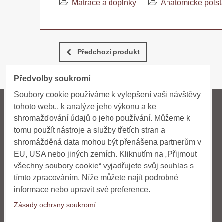
Matrace a doplňky
Anatomické polšt
Předchozí produkt
Předvolby soukromí
Soubory cookie používáme k vylepšení vaší návštěvy
tohoto webu, k analýze jeho výkonu a ke
INFORMACE
NAVIGACE
shromažďování údajů o jeho používání. Můžeme k
tomu použít nástroje a služby třetích stran a
Obchodní podmínky
Home
shromážděná data mohou být přenášena partnerům v
Doprava a platba
Novinky
EU, USA nebo jiných zemích. Kliknutím na „Přijmout
všechny soubory cookie“ vyjadřujete svůj souhlas s
Kontakt
E-shop
tímto zpracováním. Níže můžete najít podrobné
informace nebo upravit své preference.
Zásady ochrany soukromí