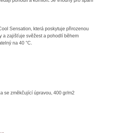
ledají pohodlí a komfort. Je vhodný pro spaní
Cool Sensation, která poskytuje přirozenou
ky a zajišťuje svěžest a pohodlí během
atelný na 40 °C.
za se změkčující úpravou, 400 gr/m2