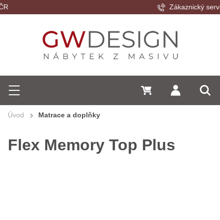
Zákaznický servis
Hledat
0 Kč
Přihlásit se
Menu
Vyh
Úvod
Matrace a doplňky
Flex Memory Top Plus