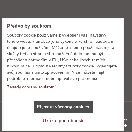
KONTAKT
Předvolby soukromí
GWdesign s.r.o.
Soubory cookie používáme k vylepšení vaší návštěvy
Dlouhomostecká 1288
tohoto webu, k analýze jeho výkonu a ke shromažďování
463 11 Liberec
údajů o jeho používání. Můžeme k tomu použít nástroje a
služby třetích stran a shromážděná data mohou být
+420 724 035 165
přenášena partnerům v EU, USA nebo jiných zemích.
info@gwdesign.cz
Kliknutím na „Přijmout všechny soubory cookie“ vyjadřujete
svůj souhlas s tímto zpracováním. Níže můžete najít
podrobné informace nebo upravit své preference.
Zásady ochrany soukromí
Facebook
Přijmout všechny cookies
Předvolby soukromí
Zásady ochrany soukromí
Vytvořeno systémem:
ByznysWeb.cz
Ukázat podrobnosti