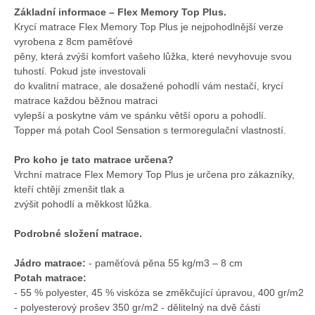
Základní informace – Flex Memory Top Plus.
Krycí matrace Flex Memory Top Plus je nejpohodlnější verze
vyrobena z 8cm paměťové
pěny, která zvýší komfort vašeho lůžka, které nevyhovuje svou
tuhostí. Pokud jste investovali
do kvalitní matrace, ale dosažené pohodlí vám nestačí, krycí
matrace každou běžnou matraci
vylepší a poskytne vám ve spánku větší oporu a pohodlí.
Topper má potah Cool Sensation s termoregulační vlastností.
Pro koho je tato matrace určena?
Vrchní matrace Flex Memory Top Plus je určena pro zákazníky,
kteří chtějí zmenšit tlak a
zvýšit pohodlí a měkkost lůžka.
Podrobné složení matrace.
Jádro matrace:
- paměťová pěna 55 kg/m3 – 8 cm
Potah matrace:
- 55 % polyester, 45 % viskóza se změkčující úpravou, 400 gr/m2
- polyesterový prošev 350 gr/m2 - dělitelný na dvě části