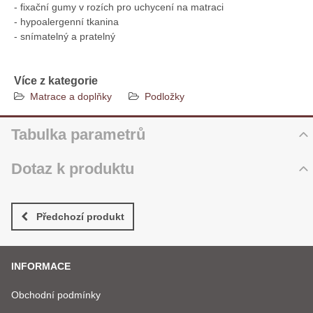
- fixační gumy v rozích pro uchycení na matraci
- hypoalergenní tkanina
- snímatelný a pratelný
Více z kategorie
Matrace a doplňky
Podložky
Tabulka parametrů
Dotaz k produktu
Atypický rozměr matrace
Ano
Nový dotaz k produktu
Výška jádra matrace
8 cm
JMÉNO
Předchozí produkt
Celková výška matrace
11 cm
Dělitelný potah
Ano
INFORMACE
VÁŠ E-MAIL
Ložná plocha matrace
Líná pěna
Obchodní podmínky
Pratelný potah
Ano