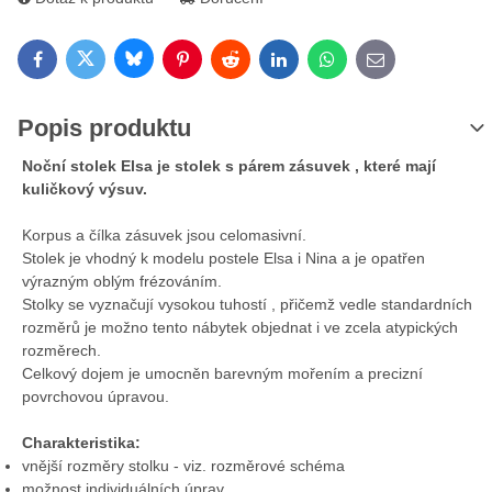
Bluesky
Twitter
Facebook
Pinterest
Reddit
LinkedIn
WhatsApp
E-mail
Popis produktu
Noční stolek Elsa je stolek s párem zásuvek , které mají
kuličkový výsuv.
Korpus a čílka zásuvek jsou celomasivní.
Stolek je vhodný k modelu postele Elsa i Nina a je opatřen
výrazným oblým frézováním.
Stolky se vyznačují vysokou tuhostí , přičemž vedle standardních
rozměrů je možno tento nábytek objednat i ve zcela atypických
rozměrech.
Celkový dojem je umocněn barevným mořením a precizní
povrchovou úpravou.
Charakteristika:
vnější rozměry stolku - viz. rozměrové schéma
možnost individuálních úprav