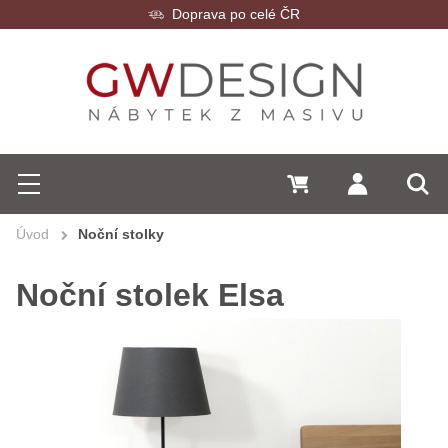
Zákaznický servis
Hledat
0 Kč
Přihlásit se
Menu
Vyh
Úvod
Noční stolky
Noční stolek Elsa