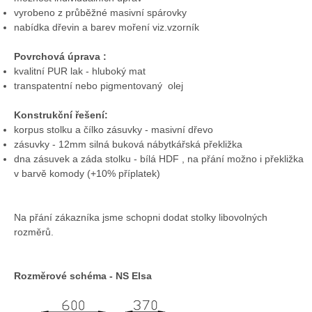
vyrobeno z průběžné masivní spárovky
nabídka dřevin a barev moření viz.vzorník
Povrchová úprava :
kvalitní PUR lak - hluboký mat
transpatentní nebo pigmentovaný olej
Konstrukční řešení:
korpus stolku a čílko zásuvky - masivní dřevo
zásuvky - 12mm silná buková nábytkářská překližka
dna zásuvek a záda stolku - bílá HDF , na přání možno i překližka
v barvě komody (+10% příplatek)
Na přání zákazníka jsme schopni dodat stolky libovolných
rozměrů.
Rozměrové schéma - NS Elsa