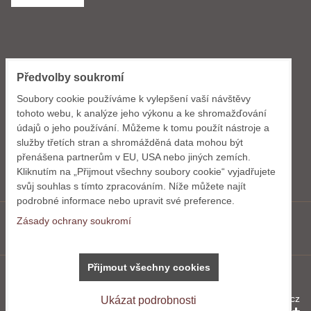
KONTAKT
Předvolby soukromí
GWdesign s.r.o.
Soubory cookie používáme k vylepšení vaší návštěvy
Dlouhomostecká 1288
tohoto webu, k analýze jeho výkonu a ke shromažďování
463 11 Liberec
údajů o jeho používání. Můžeme k tomu použít nástroje a
služby třetích stran a shromážděná data mohou být
+420 724 035 165
přenášena partnerům v EU, USA nebo jiných zemích.
info@gwdesign.cz
Kliknutím na „Přijmout všechny soubory cookie“ vyjadřujete
svůj souhlas s tímto zpracováním. Níže můžete najít
podrobné informace nebo upravit své preference.
Zásady ochrany soukromí
Facebook
Přijmout všechny cookies
Předvolby soukromí
Zásady ochrany soukromí
Vytvořeno systémem:
ByznysWeb.cz
Ukázat podrobnosti