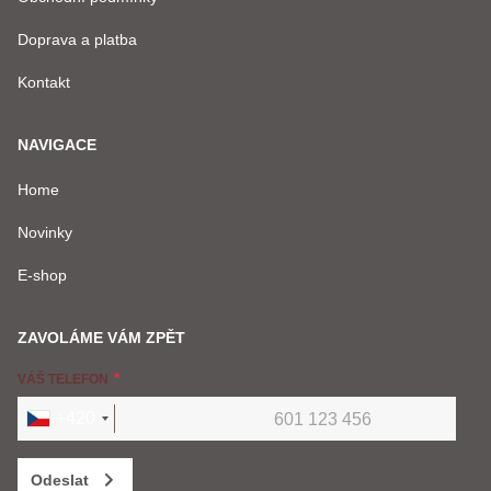
VÁŠ DOTAZ K PRODUKTU
Doprava a platba
Kontakt
NAVIGACE
Home
Odeslat
Novinky
E-shop
ZAVOLÁME VÁM ZPĚT
VÁŠ TELEFON
+420
Odeslat