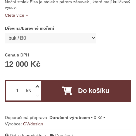
Noční stolek Elsa je stolek s párem zásuvek , které mají kuličkový
výsuv.
Čtěte více
Dřevina/barevné moření
Cena s DPH
12 000 Kč
Do košíku
ks
Doručení výrobcem
•
0 Kč
•
Výrobce:
GWdesign
Dotaz k produktu
Doručení