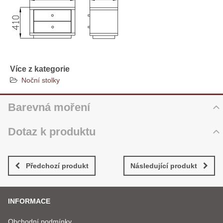
Více z kategorie
Noční stolky
Barevná moření
Dotaz k produktu
Nový dotaz k produktu
JMÉNO
Předchozí produkt
Následující produkt
INFORMACE
VÁŠ E-MAIL
Obchodní podmínky